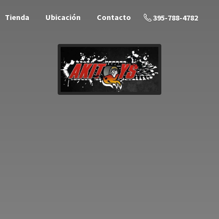
Tienda
Ubicación
Contacto
395-788-4782