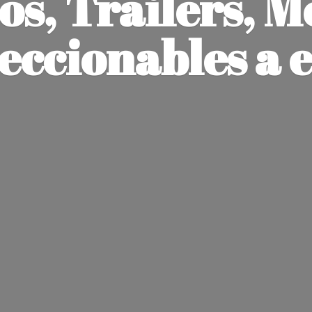
os, Trailers, M
leccionables
a 