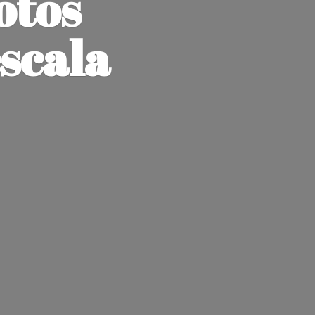
otos
escala