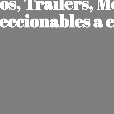
os, Trailers, M
leccionables
a 