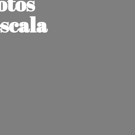
otos
escala