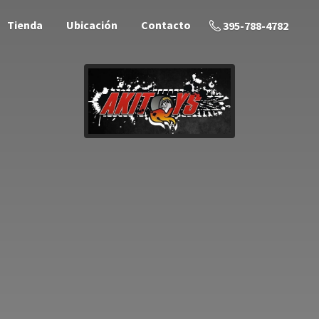
Tienda
Ubicación
Contacto
395-788-4782