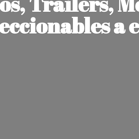
os, Trailers, M
leccionables
a 