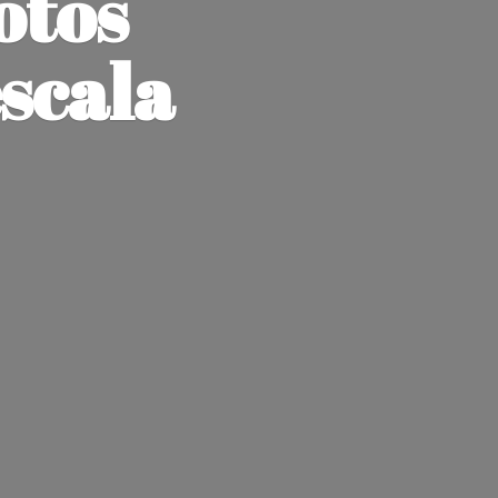
otos
escala