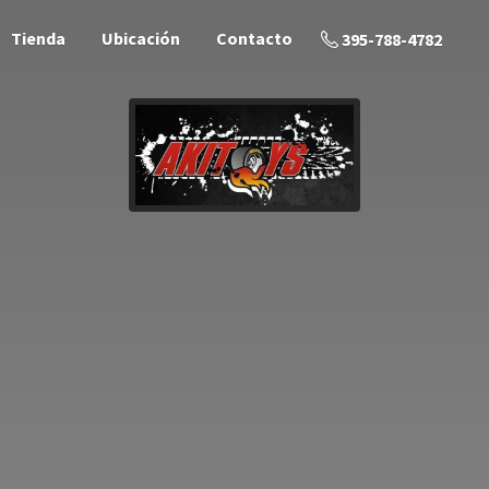
Tienda
Ubicación
Contacto
395-788-4782