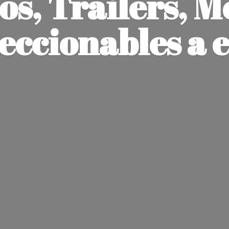
os, Trailers, M
leccionables
a 