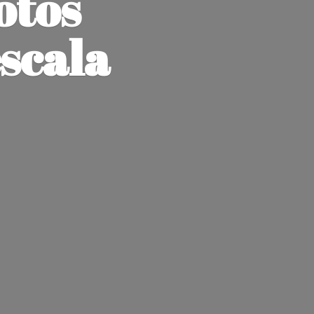
otos
escala