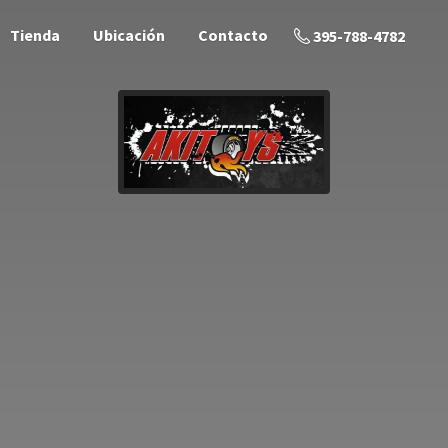
Tienda
Ubicación
Contacto
395-788-4782