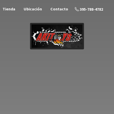
Tienda
Ubicación
Contacto
395-788-4782