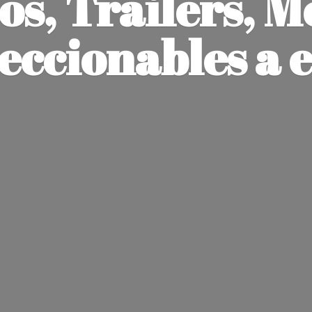
os, Trailers, M
leccionables
a 