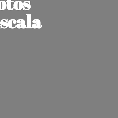
otos
escala