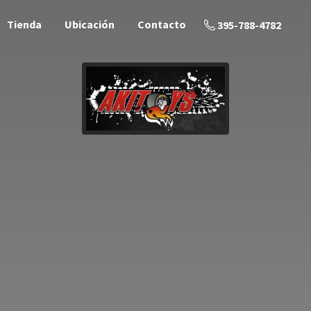
Tienda
Ubicación
Contacto
395-788-4782