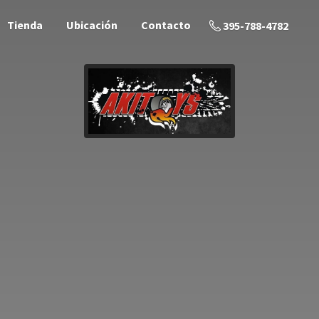
Tienda
Ubicación
Contacto
395-788-4782