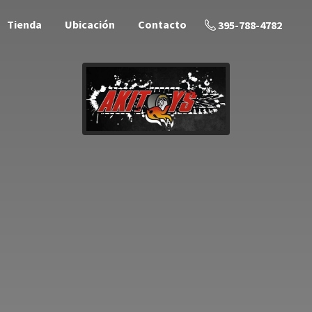
Tienda
Ubicación
Contacto
395-788-4782