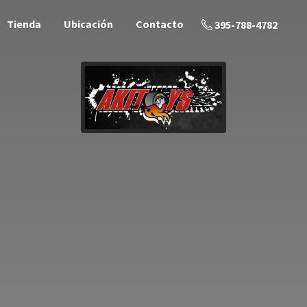
Tienda
Ubicación
Contacto
395-788-4782