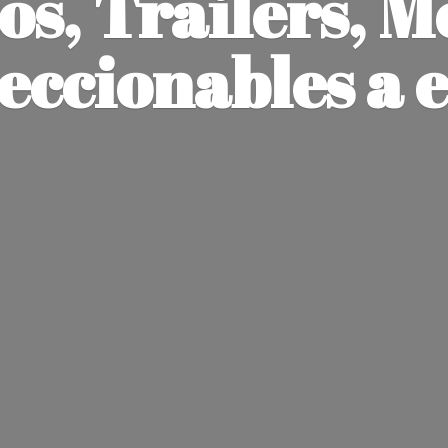
os, Trailers, M
leccionables
a 