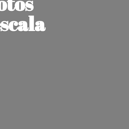
otos
escala