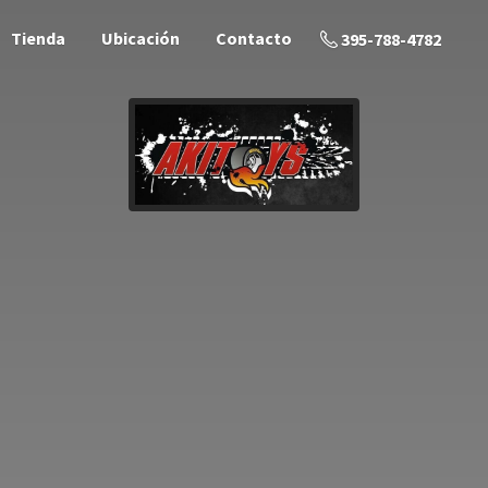
Tienda
Ubicación
Contacto
395-788-4782