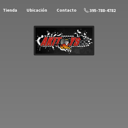
Tienda
Ubicación
Contacto
395-788-4782