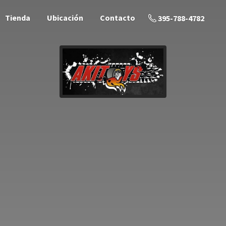
Tienda
Ubicación
Contacto
395-788-4782