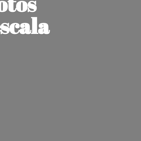
otos
escala