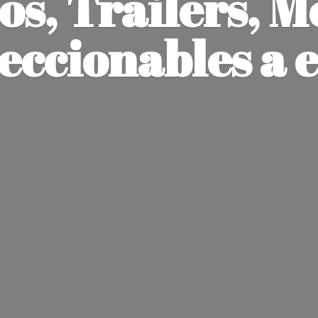
os, Trailers, M
leccionables
a 