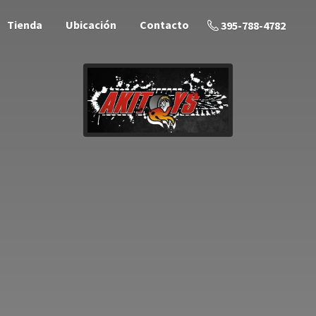
Tienda
Ubicación
Contacto
395-788-4782