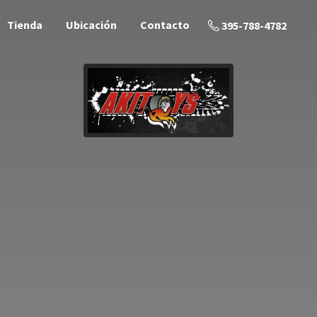
Tienda
Ubicación
Contacto
395-788-4782