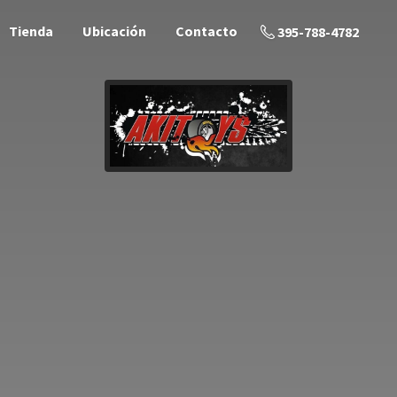
Tienda
Ubicación
Contacto
395-788-4782