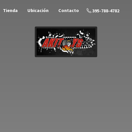
Tienda
Ubicación
Contacto
395-788-4782