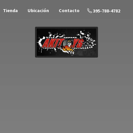
Tienda
Ubicación
Contacto
395-788-4782