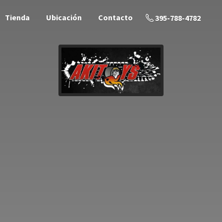
Tienda
Ubicación
Contacto
395-788-4782