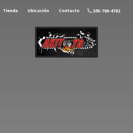
Tienda
Ubicación
Contacto
395-788-4782