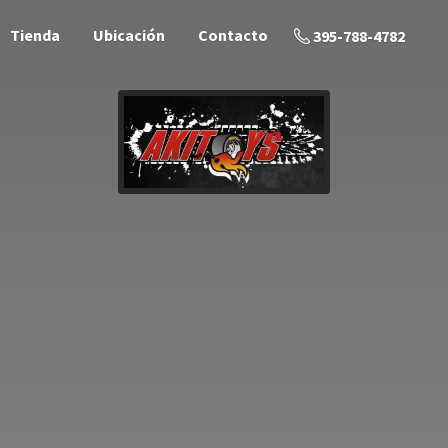
Tienda
Ubicación
Contacto
395-788-4782