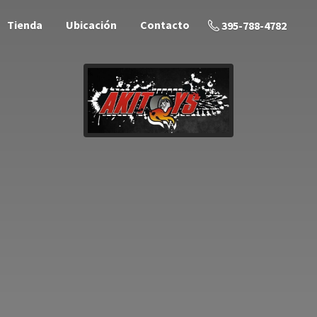
Tienda
Ubicación
Contacto
395-788-4782