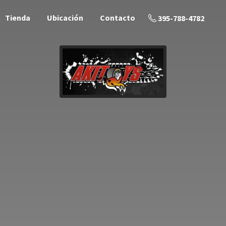
Tienda
Ubicación
Contacto
395-788-4782