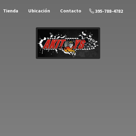
Tienda
Ubicación
Contacto
395-788-4782