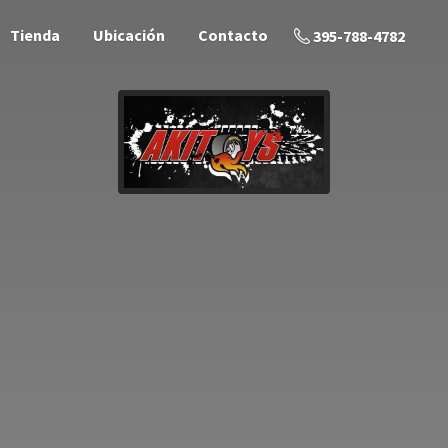
Tienda
Ubicación
Contacto
395-788-4782