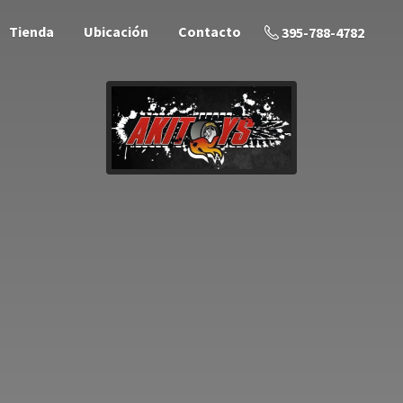
Tienda
Ubicación
Contacto
395-788-4782