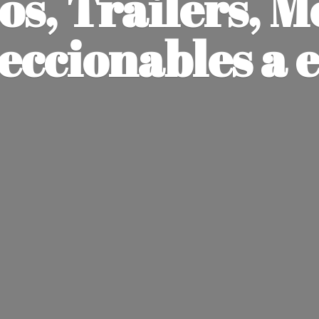
os, Trailers, M
leccionables
a 