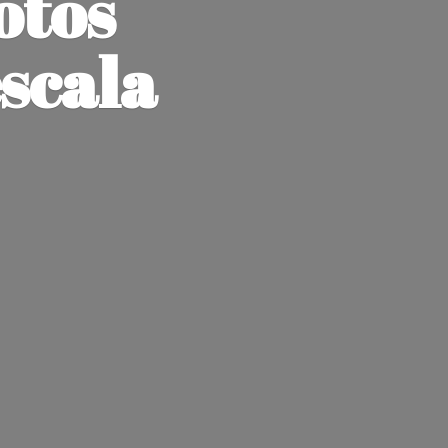
otos
escala