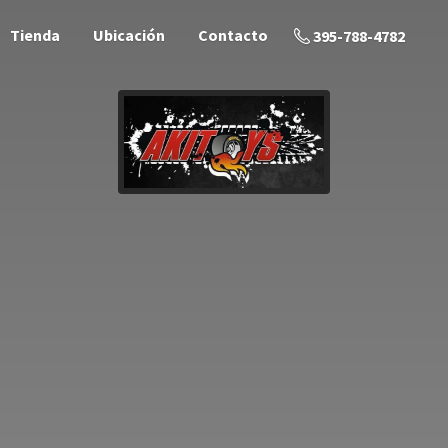
Tienda
Ubicación
Contacto
395-788-4782