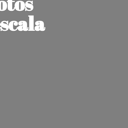
otos
escala