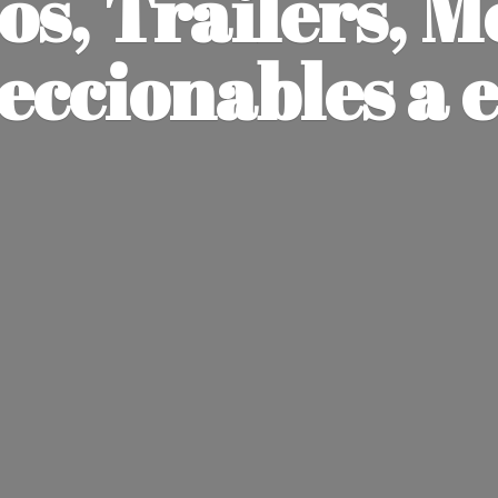
os, Trailers, M
leccionables
a 