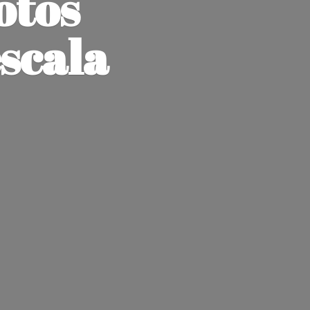
otos
escala