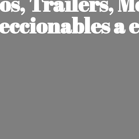
os, Trailers, M
leccionables
a 