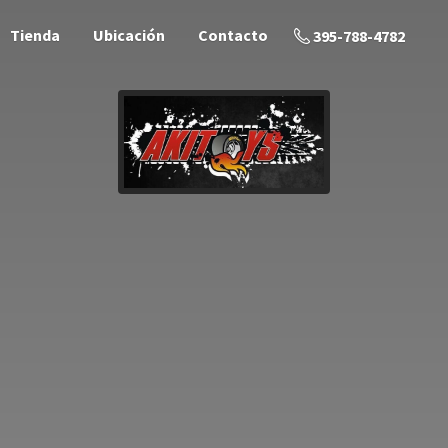
Tienda
Ubicación
Contacto
395-788-4782