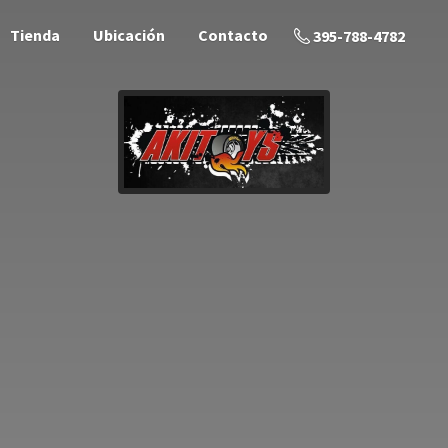
Tienda
Ubicación
Contacto
395-788-4782