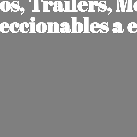
os, Trailers, M
leccionables
a 