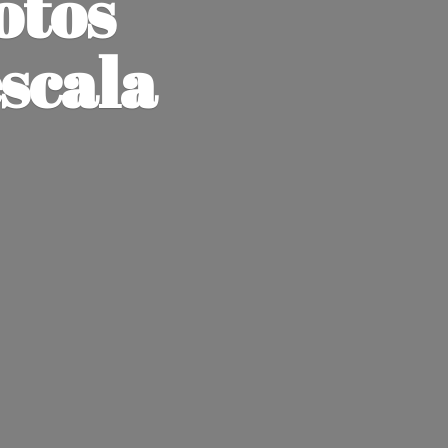
otos
escala