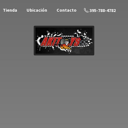
Tienda
Ubicación
Contacto
395-788-4782