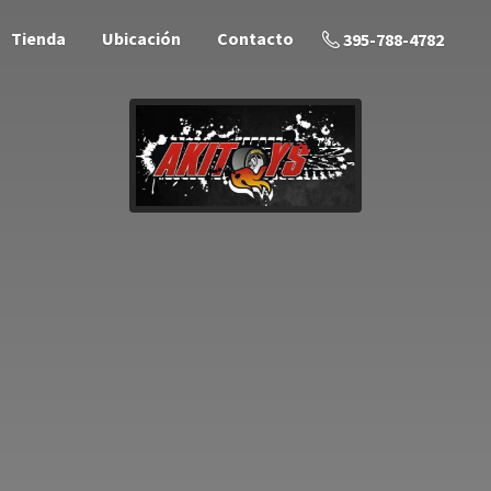
Tienda
Ubicación
Contacto
395-788-4782