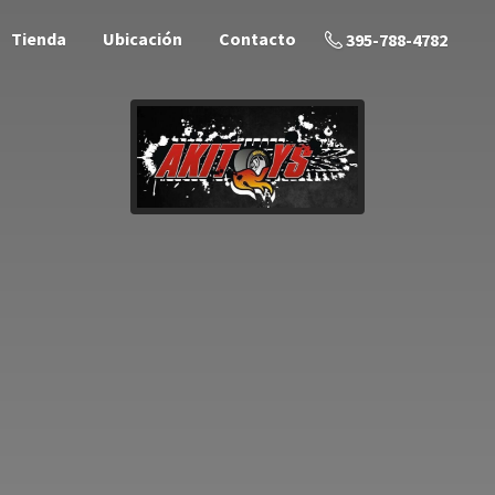
Tienda
Ubicación
Contacto
395-788-4782